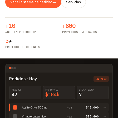
Ver el sistema de pedidos
Servicios
→
+10
+800
AÑOS EN PRODUCCIÓN
PROYECTOS ENTREGADOS
5
★
PROMEDIO DE CLIENTES
Pedidos · Hoy
EN VIVO
PEDIDOS
FACTURADO
STOCK BAJO
42
$184k
7
→
Aceite Oliva 500ml
$48.000
×24
→
Vinagre balsámico
$18.400
×12