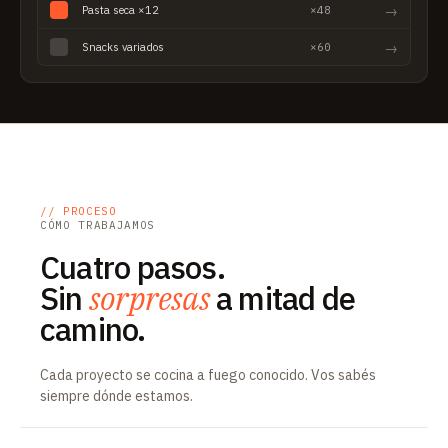
→
Pasta seca ×12
×48
→
Snacks variados
×60
// PROCESO
CÓMO TRABAJAMOS
Cuatro pasos.
Sin
sorpresas
a mitad de
camino.
Cada proyecto se cocina a fuego conocido. Vos sabés
siempre dónde estamos.