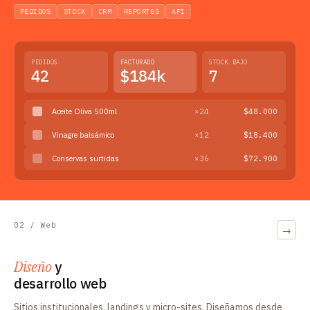
PEDIDOS
STOCK
CRM
REPORTES
API
PEDIDOS
FACTURADO
STOCK BAJO
42
$184k
7
Aceite Oliva 500ml
×24
$48.000
Vinagre balsámico
×12
$18.400
Conservas surtidas
×36
$72.900
02 / Web
→
Diseño
y
desarrollo web
Sitios institucionales, landings y micro-sites. Diseñamos desde