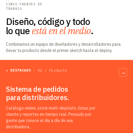
CINCO FRENTES DE
TRABAJO
Diseño, código y todo
lo que
está en el medio
.
Combinamos un equipo de diseñadores y desarrolladores para
llevar tu producto desde el primer sketch hasta el deploy.
★ DESTACADO
· 01 / Producto
→
Sistema de pedidos
para distribuidores.
Catálogo online, stock multi-depósito, listas por
cliente y reportes en tiempo real. Pensado por
gente que conoce el día a día de una
distribuidora.