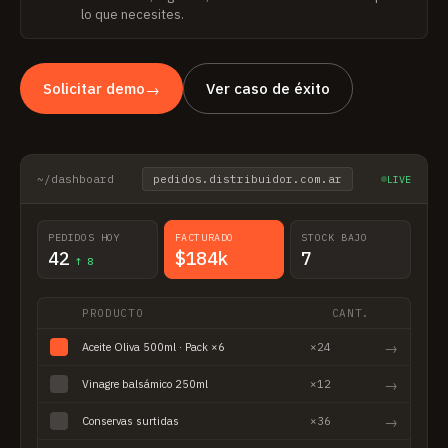
lo que necesites.
Solicitar demo
Ver caso de éxito
→
~/dashboard
pedidos.distribuidor.com.ar
LIVE
PEDIDOS HOY
FACTURADO
STOCK BAJO
42
$184k
7
↑ 8
PRODUCTO
CANT.
→
Aceite Oliva 500ml · Pack ×6
×24
→
Vinagre balsámico 250ml
×12
→
Conservas surtidas
×36