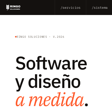
/servicios
/sistema
RINGO SOLUCIONES · V.2026
Software
y diseño
a medida
.