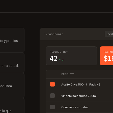
~/dashboard
ped
to y precios
PEDIDOS HOY
FACTU
42
$1
↑ 8
stema actual.
PRODUCTO
Aceite Oliva 500ml · Pack ×6
or línea,
Vinagre balsámico 250ml
Conservas surtidas
ra lo que