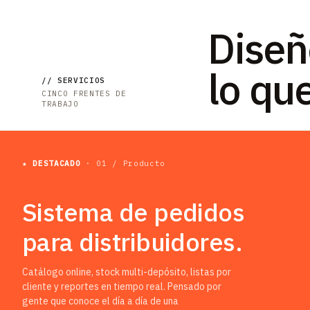
Diseñ
lo qu
// SERVICIOS
CINCO FRENTES DE
TRABAJO
★ DESTACADO
· 01 / Producto
Sistema de pedidos
para distribuidores.
Catálogo online, stock multi-depósito, listas por
cliente y reportes en tiempo real. Pensado por
gente que conoce el día a día de una