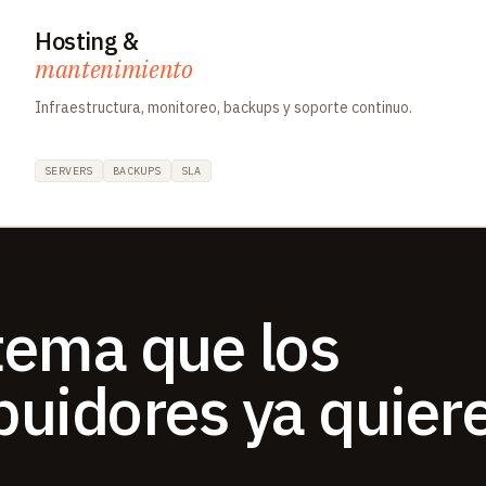
Hosting &
mantenimiento
Infraestructura, monitoreo, backups y soporte continuo.
SERVERS
BACKUPS
SLA
stema que los
ibuidores ya quier