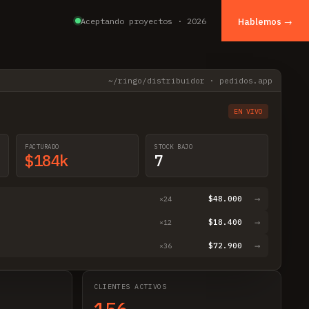
Aceptando proyectos · 2026
Hablemos →
~/ringo/distribuidor · pedidos.app
EN VIVO
FACTURADO
STOCK BAJO
$184k
7
→
$48.000
×24
→
$18.400
×12
→
$72.900
×36
CLIENTES ACTIVOS