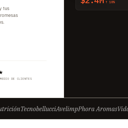
$2.4M
↑ 18%
y tus
n promesas
es.
★
MEDIO DE CLIENTES
ición
Tecnobellucci
Avelimp
Phora Aromas
Vidah