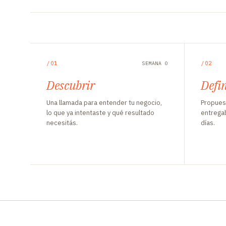
/01
/02
SEMANA 0
Descubrir
Defin
Una llamada para entender tu negocio,
Propuest
lo que ya intentaste y qué resultado
entrega
necesitás.
días.