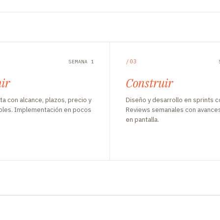
/03
SEMANA 1
ir
Construir
a con alcance, plazos, precio y
Diseño y desarrollo en sprints c
bles. Implementación en pocos
Reviews semanales con avances
en pantalla.