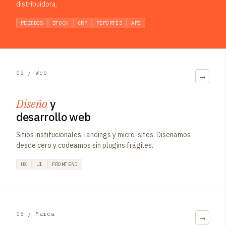
distribuidora.
PEDIDOS
STOCK
CRM
REPORTES
API
02 / Web
→
Diseño
y
desarrollo web
Sitios institucionales, landings y micro-sites. Diseñamos
desde cero y codeamos sin plugins frágiles.
UX
UI
FRONTEND
05 / Marca
→