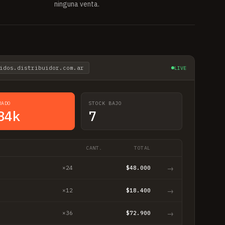
ninguna venta.
idos.distribuidor.com.ar
LIVE
RADO
STOCK BAJO
84k
7
CANT.
TOTAL
→
×24
$48.000
→
×12
$18.400
→
×36
$72.900