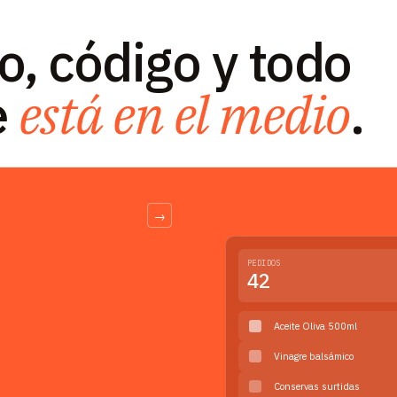
o, código y todo
e
está en el medio
.
→
PEDIDOS
42
Aceite Oliva 500ml
Vinagre balsámico
Conservas surtidas