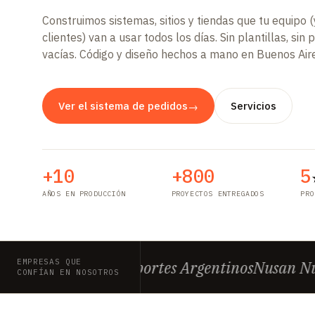
Construimos sistemas, sitios y tiendas que tu equipo (
clientes) van a usar todos los días. Sin plantillas, si
vacías. Código y diseño hechos a mano en Buenos Air
Ver el sistema de pedidos
Servicios
→
+10
+800
5
AÑOS EN PRODUCCIÓN
PROYECTOS ENTREGADOS
PRO
EMPRESAS QUE
Sercofin
Transportes Argentinos
Nusan Nutr
CONFÍAN EN NOSOTROS