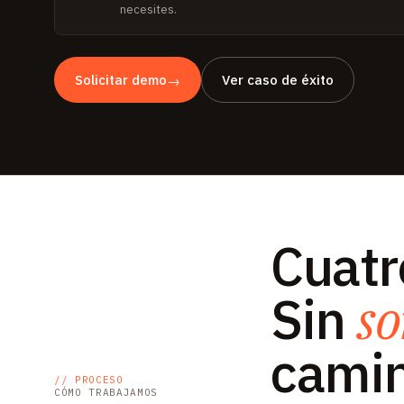
necesites.
Solicitar demo
Ver caso de éxito
→
Cuatr
Sin
so
camin
// PROCESO
CÓMO TRABAJAMOS