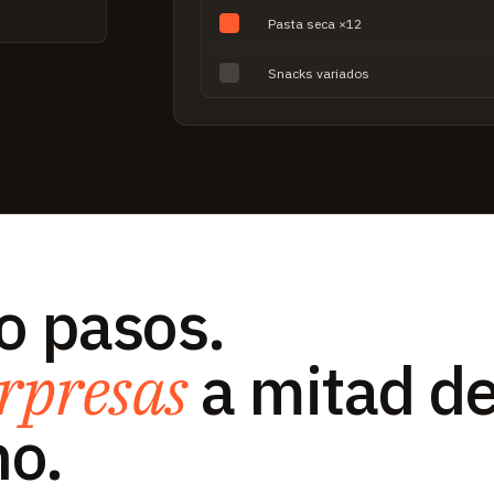
Pasta seca ×12
Snacks variados
o pasos.
rpresas
a mitad d
o.