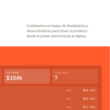
Combinamos un equipo de diseñadores y
desarrolladores para llevar tu producto
desde el primer sketch hasta el deploy.
FACTURADO
STOCK BAJO
$184k
7
×24
$48.000
×12
$18.400
×36
$72.900