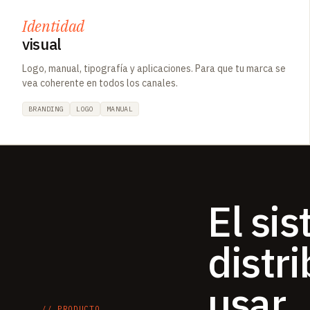
Identidad
visual
Logo, manual, tipografía y aplicaciones. Para que tu marca se
vea coherente en todos los canales.
BRANDING
LOGO
MANUAL
El si
distr
usar.
// PRODUCTO