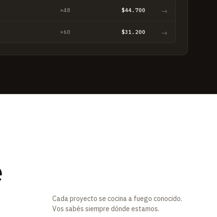
→
×48
$44.700
→
×60
$31.200
e
Cada proyecto se cocina a fuego conocido.
Vos sabés siempre dónde estamos.